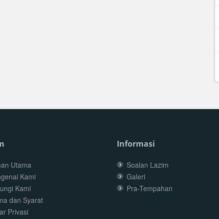
m
Informasi
an Utama
Soalan Lazim
genai Kami
Galeri
ungi Kami
Pra-Tempahan
ma dan Syarat
r Privasi