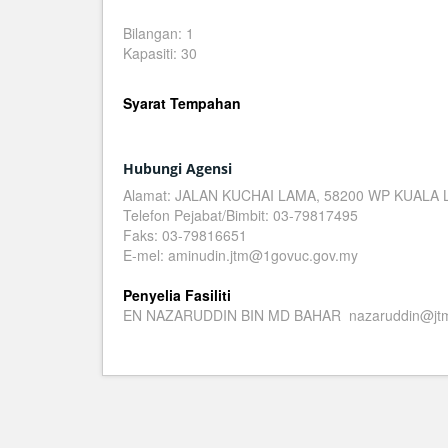
Bilangan: 1
Kapasiti: 30
Syarat Tempahan
Hubungi Agensi
Alamat: JALAN KUCHAI LAMA, 58200 WP KUALA
Telefon Pejabat/Bimbit: 03-79817495
Faks: 03-79816651
E-mel: aminudin.jtm@1govuc.gov.my
Penyelia Fasiliti
EN NAZARUDDIN BIN MD BAHAR nazaruddin@jtm