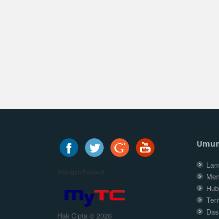
Umu
Lam
Bilangan Pelawat
Men
Hub
Ter
Dasa
Hak Cipta © 2026