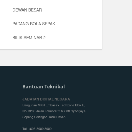
DEWAN BESAR
PADANG BOLA SEPAK
BILIK SEMINAR 2
Bantuan Teknikal
JABATAN DIGITAL NEGARA
Bangunan MKN Embassy Techzone Blok B,
No. 3200 Jalan Teknorat 2 63000 Cyberjaya,
Sepang Selangor Darul Ehsan.
Tel: +603-8000 8000