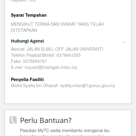
Syarat Tempahan
MENGIKUT TERMA DAN SYARAT YANG TELAH
DITETAPKAN
Hubungi Agensi
Alamat: JALAN ELMU, OFF JALAN UNIVERSITI
Telefon Pejabat/Bimbit: 0379661555
Faks: 0375954767
E-mel: myusof@intengah.intan.my
Penyelia Fasiliti
Mohd Syafiq bin Ghazali syafiq.intan@1govuc.gov.my
Perlu Bantuan?
Pasukan MyTC sedia membantu mengenai isu