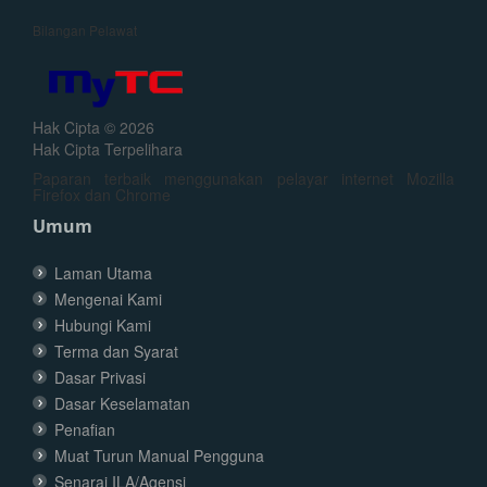
Bilangan Pelawat
Hak Cipta © 2026
Hak Cipta Terpelihara
Paparan terbaik menggunakan pelayar internet Mozilla
Firefox dan Chrome
Umum
Laman Utama
Mengenai Kami
Hubungi Kami
Terma dan Syarat
Dasar Privasi
Dasar Keselamatan
Penafian
Muat Turun Manual Pengguna
Senarai ILA/Agensi