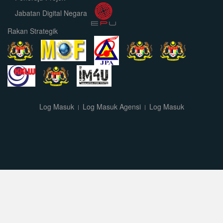
Jabatan Digital Negara
Rakan Strategik
Log Masuk
Log Masuk Agensi
Log Masuk