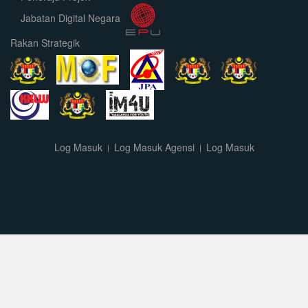
Jabatan Digital Negara
Rakan Strategik
Log Masuk
Log Masuk Agensi
Log Masuk