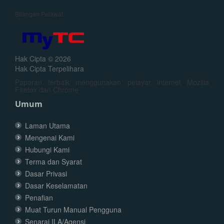
Bilangan Pelawat
Hak Cipta © 2026
Hak Cipta Terpelihara
Paparan terbaik menggunakan pelayar internet Mozilla
Firefox dan Chrome
Umum
Laman Utama
Mengenai Kami
Hubungi Kami
Terma dan Syarat
Dasar Privasi
Dasar Keselamatan
Penafian
Muat Turun Manual Pengguna
Senarai ILA/Agensi