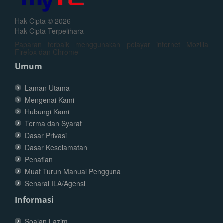
Hak Cipta © 2026
Hak Cipta Terpelihara
Paparan terbaik menggunakan pelayar internet Mozilla
Firefox dan Chrome
Umum
Laman Utama
Mengenai Kami
Hubungi Kami
Terma dan Syarat
Dasar Privasi
Dasar Keselamatan
Penafian
Muat Turun Manual Pengguna
Senarai ILA/Agensi
Informasi
Soalan Lazim