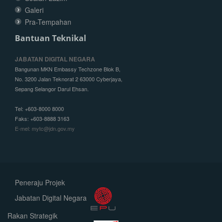
Galeri
Pra-Tempahan
Bantuan Teknikal
JABATAN DIGITAL NEGARA
Bangunan MKN Embassy Techzone Blok B,
No. 3200 Jalan Teknorat 2 63000 Cyberjaya,
Sepang Selangor Darul Ehsan.
Tel: +603-8000 8000
Faks: +603-8888 3163
E-mel: mytc@jdn.gov.my
Peneraju Projek
Jabatan Digital Negara
Rakan Strategik