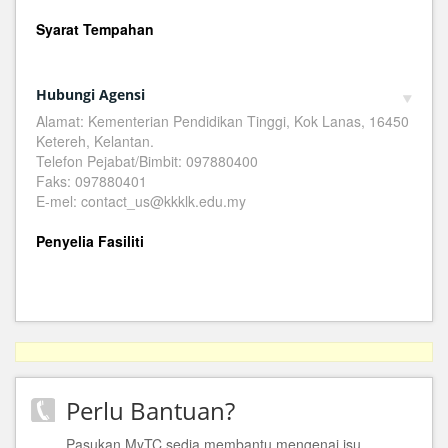
Syarat Tempahan
Hubungi Agensi
Alamat: Kementerian Pendidikan Tinggi, Kok Lanas, 16450
Ketereh, Kelantan.
Telefon Pejabat/Bimbit: 097880400
Faks: 097880401
E-mel: contact_us@kkklk.edu.my
Penyelia Fasiliti
Perlu Bantuan?
Pasukan MyTC sedia membantu mengenai isu