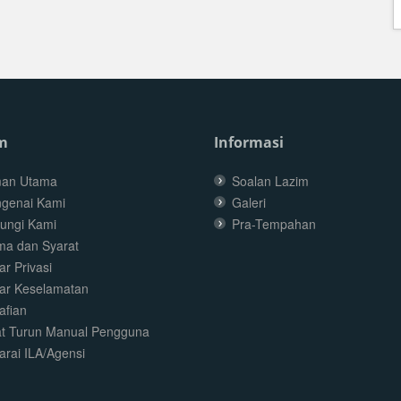
m
Informasi
an Utama
Soalan Lazim
genai Kami
Galeri
ungi Kami
Pra-Tempahan
ma dan Syarat
r Privasi
ar Keselamatan
afian
t Turun Manual Pengguna
arai ILA/Agensi