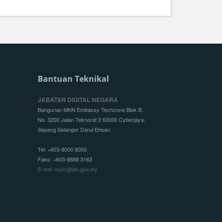
Bantuan Teknikal
JABATAN DIGITAL NEGARA
Bangunan MKN Embassy Techzone Blok B,
No. 3200 Jalan Teknorat 2 63000 Cyberjaya,
Sepang Selangor Darul Ehsan.
Tel: +603-8000 8000
Faks: +603-8888 3163
E-mel: mytc@jdn.gov.my