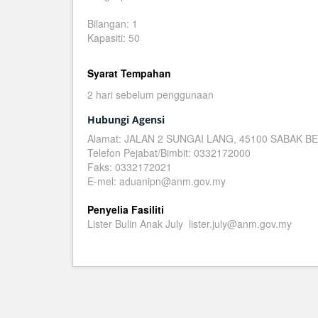
Bilangan: 1
Kapasiti: 50
Syarat Tempahan
2 hari sebelum penggunaan
Hubungi Agensi
Alamat: JALAN 2 SUNGAI LANG, 45100 SABAK
Telefon Pejabat/Bimbit: 0332172000
Faks: 0332172021
E-mel: aduanipn@anm.gov.my
Penyelia Fasiliti
Lister Bulin Anak July lister.july@anm.gov.my