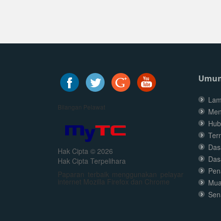
Umu
Lam
Bilangan Pelawat
Men
Hub
Ter
Dasa
Hak Cipta © 2026
Das
Hak Cipta Terpelihara
Pen
Paparan terbaik menggunakan pelayar
internet Mozilla Firefox dan Chrome
Mua
Sen