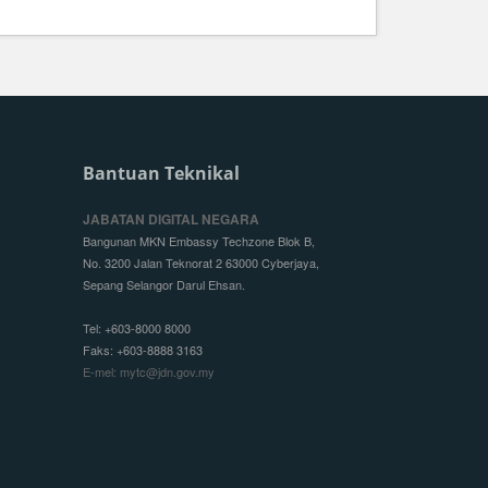
Bantuan Teknikal
JABATAN DIGITAL NEGARA
Bangunan MKN Embassy Techzone Blok B,
No. 3200 Jalan Teknorat 2 63000 Cyberjaya,
Sepang Selangor Darul Ehsan.
Tel: +603-8000 8000
Faks: +603-8888 3163
E-mel: mytc@jdn.gov.my