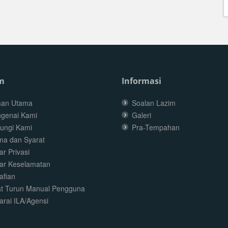
m
Informasi
an Utama
Soalan Lazim
genai Kami
Galeri
ungi Kami
Pra-Tempahan
ma dan Syarat
r Privasi
ar Keselamatan
afian
t Turun Manual Pengguna
arai ILA/Agensi