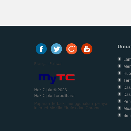
Umu
Lam
Bilangan Pelawat
Men
Hub
Ter
Dasa
Hak Cipta © 2026
Das
Hak Cipta Terpelihara
Pen
Paparan terbaik menggunakan pelayar
internet Mozilla Firefox dan Chrome
Mua
Sen