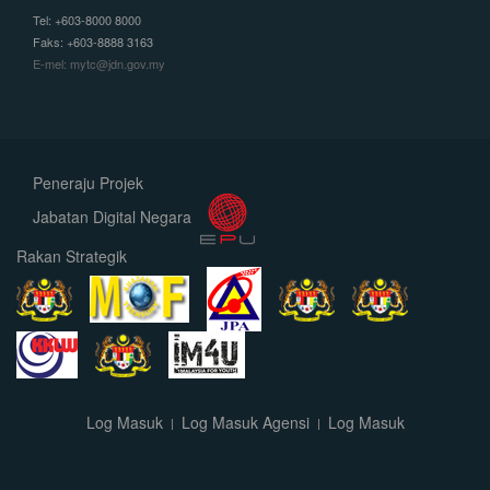
Tel: +603-8000 8000
Faks: +603-8888 3163
E-mel: mytc@jdn.gov.my
Peneraju Projek
Jabatan Digital Negara
Rakan Strategik
Log Masuk
Log Masuk Agensi
Log Masuk