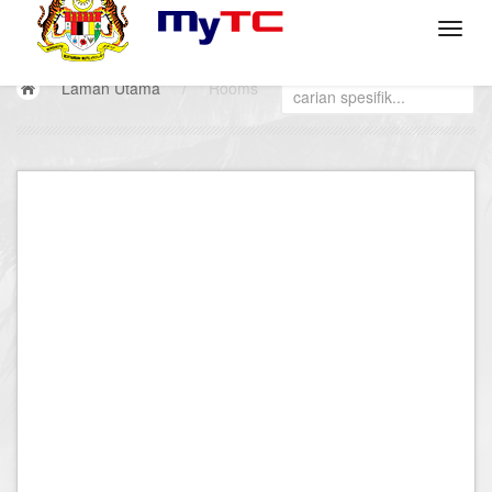
Laman Utama
/
Rooms