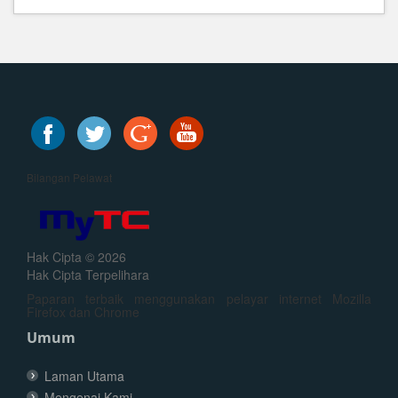
Bilangan Pelawat
Hak Cipta © 2026
Hak Cipta Terpelihara
Paparan terbaik menggunakan pelayar internet Mozilla
Firefox dan Chrome
Umum
Laman Utama
Mengenai Kami