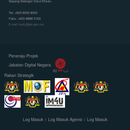
Sepang Selangor Darul Ehsan.
Tel: +603-8000 8000
Faks: +603-8888 3163
E-mel: mytc@jdn.gov.my
Peneraju Projek
Jabatan Digital Negara
Rakan Strategik
Log Masuk
Log Masuk Agensi
Log Masuk