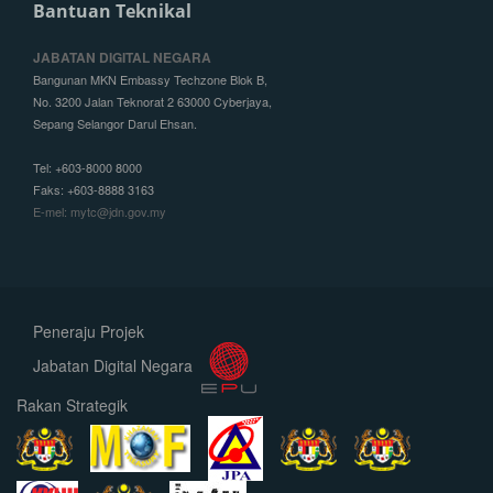
Bantuan Teknikal
JABATAN DIGITAL NEGARA
Bangunan MKN Embassy Techzone Blok B,
No. 3200 Jalan Teknorat 2 63000 Cyberjaya,
Sepang Selangor Darul Ehsan.
Tel: +603-8000 8000
Faks: +603-8888 3163
E-mel: mytc@jdn.gov.my
Peneraju Projek
Jabatan Digital Negara
Rakan Strategik