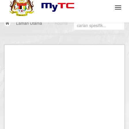
Laman Utama
/
Rooms