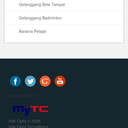
Gelanggang Bola Tampar
Gelanggang Badminton
Asrama Pelajar
Bilangan Pelawat
Hak Cipta © 2026
Hak Cipta Terpelihara