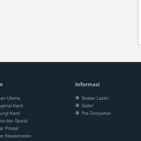
m
Informasi
an Utama
Soalan Lazim
genai Kami
Galeri
ungi Kami
Pra-Tempahan
ma dan Syarat
r Privasi
ar Keselamatan