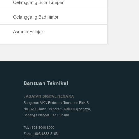
Gelanggang Bola Tampar
Gelanggang Badminton
Asrama Pelajar
Bantuan Teknikal
JABATAN DIGITAL NEGARA
Bangunan MKN Embassy Techzone Blok B,
No. 3200 Jalan Teknorat 2 63000 Cyberjaya,
Sepang Selangor Darul Ehsan.
Tel: +603-8000 8000
Faks: +603-8888 3163