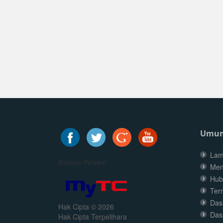
Umu
Lam
Bilangan Pelawat
Men
Hub
Ter
Dasa
Hak Cipta © 2026
Das
Hak Cipta Terpelihara