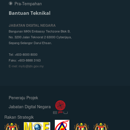
Pra-Tempahan
Bantuan Teknikal
JABATAN DIGITAL NEGARA
Bangunan MKN Embassy Techzone Blok B,
No. 3200 Jalan Teknorat 2 63000 Cyberjaya,
Sepang Selangor Darul Ehsan.
Tel: +603-8000 8000
Faks: +603-8888 3163
E-mel: mytc@jdn.gov.my
Peneraju Projek
Jabatan Digital Negara
Rakan Strategik