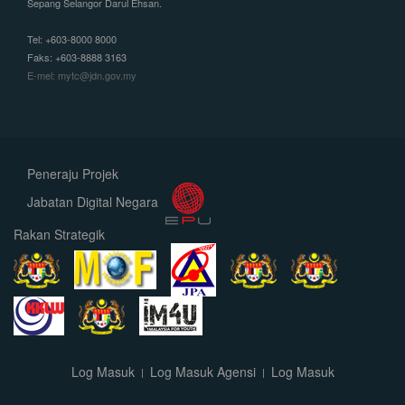
Sepang Selangor Darul Ehsan.
Tel: +603-8000 8000
Faks: +603-8888 3163
E-mel: mytc@jdn.gov.my
Peneraju Projek
Jabatan Digital Negara
Rakan Strategik
Log Masuk
Log Masuk Agensi
Log Masuk