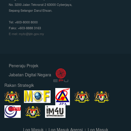
No. 3200 Jalan Teknorat 2 63000 Cyberjaya,
Sepang Selangor Darul Ehsan.
Tel: +603-8000 8000
Faks: +603-8888 3163
E-mel: mytc@jdn.gov.my
Peneraju Projek
Jabatan Digital Negara
Rakan Strategik
Log Masuk
Log Masuk Agensi
Log Masuk