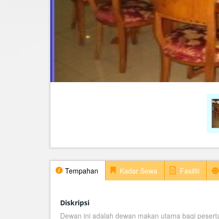
Tempahan
Kadar Sewa
Fasiliti
Diskripsi
Dewan ini adalah dewan makan utama bagi peserta 