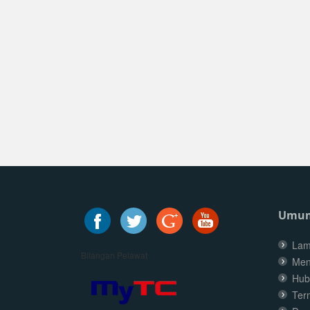
Umu
Lam
Bilangan Pelawat
Men
Hub
Ter