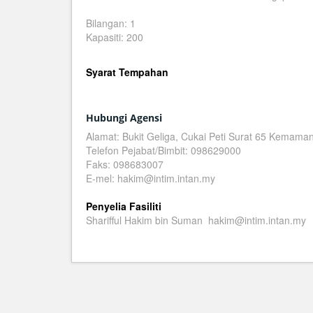
Bilangan: 1
Kapasiti: 200
Syarat Tempahan
Hubungi Agensi
Alamat: Bukit Geliga, Cukai Peti Surat 65 Kemama
Telefon Pejabat/Bimbit: 098629000
Faks: 098683007
E-mel: hakim@intim.intan.my
Penyelia Fasiliti
Sharifful Hakim bin Suman hakim@intim.intan.my