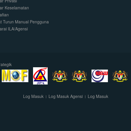
r Privasi
ar Keselamatan
afian
t Turun Manual Pengguna
arai ILA/Agensi
ategik
Log Masuk
Log Masuk Agensi
Log Masuk