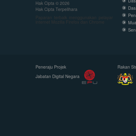
Dasa
Hak Cipta © 2026
Das
Hak Cipta Terpelihara
Pen
Paparan terbaik menggunakan pelayar
internet Mozilla Firefox dan Chrome
Mua
Sen
Peneraju Projek
Rakan Str
Jabatan Digital Negara