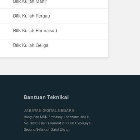
Bilik Kuliah Manir
Bilik Kuliah Pergau
Bilik Kuliah Permaisuri
Bilik Kuliah Geliga
Bantuan Teknikal
JABATAN DIGITAL NEGARA
Bangunan MKN Embassy Techzone Blok B,
No. 3200 Jalan Teknorat 2 63000 Cyberjaya,
Sepang Selangor Darul Ehsan.