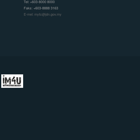
Tel: +603-8000 8000
Faks: +603-8888 3163
E-mel: mytc@jdn.gov.my