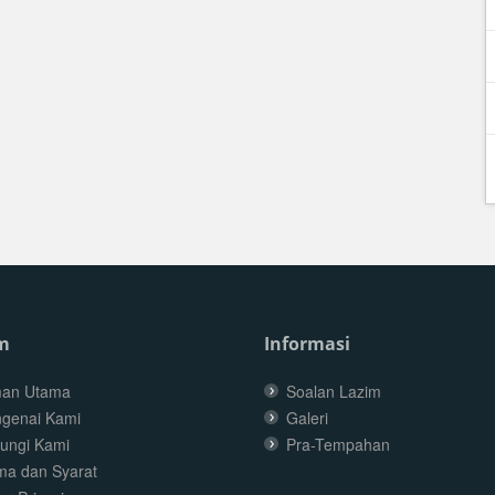
m
Informasi
an Utama
Soalan Lazim
genai Kami
Galeri
ungi Kami
Pra-Tempahan
ma dan Syarat