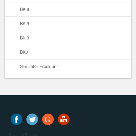
BK 8
BK 9
BK 3
BK3
Simulator Prosidur 1
Bilangan Pelawat