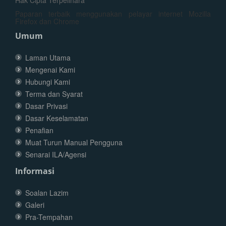
Hak Cipta Terpelihara
Paparan terbaik menggunakan pelayar internet Mozilla
Firefox dan Chrome
Umum
Laman Utama
Mengenai Kami
Hubungi Kami
Terma dan Syarat
Dasar Privasi
Dasar Keselamatan
Penafian
Muat Turun Manual Pengguna
Senarai ILA/Agensi
Informasi
Soalan Lazim
Galeri
Pra-Tempahan