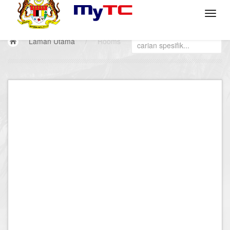
Laman Utama
/
Rooms