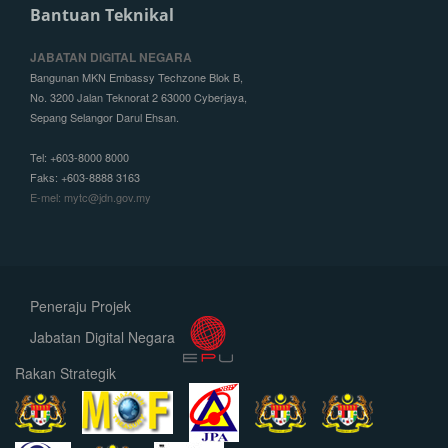
Bantuan Teknikal
JABATAN DIGITAL NEGARA
Bangunan MKN Embassy Techzone Blok B,
No. 3200 Jalan Teknorat 2 63000 Cyberjaya,
Sepang Selangor Darul Ehsan.
Tel: +603-8000 8000
Faks: +603-8888 3163
E-mel: mytc@jdn.gov.my
Peneraju Projek
Jabatan Digital Negara
Rakan Strategik