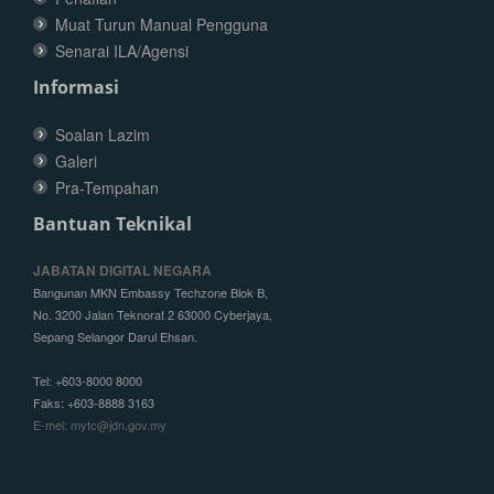
Muat Turun Manual Pengguna
Senarai ILA/Agensi
Informasi
Soalan Lazim
Galeri
Pra-Tempahan
Bantuan Teknikal
JABATAN DIGITAL NEGARA
Bangunan MKN Embassy Techzone Blok B,
No. 3200 Jalan Teknorat 2 63000 Cyberjaya,
Sepang Selangor Darul Ehsan.
Tel: +603-8000 8000
Faks: +603-8888 3163
E-mel: mytc@jdn.gov.my