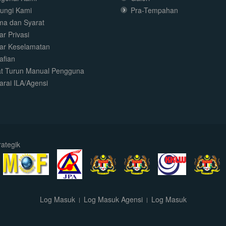
ungi Kami
Pra-Tempahan
ma dan Syarat
r Privasi
ar Keselamatan
afian
t Turun Manual Pengguna
arai ILA/Agensi
ategik
Log Masuk
Log Masuk Agensi
Log Masuk