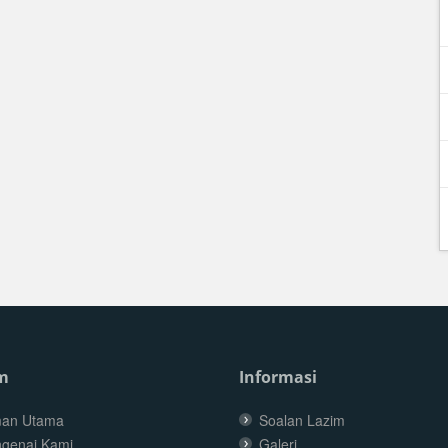
m
Informasi
an Utama
Soalan Lazim
genai Kami
Galeri