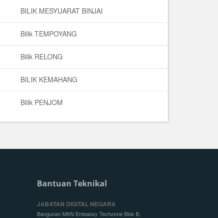
BILIK MESYUARAT BINJAI
Bilik TEMPOYANG
Bilik RELONG
BILIK KEMAHANG
Bilik PENJOM
Bantuan Teknikal
JABATAN DIGITAL NEGARA
Bangunan MKN Embassy Techzone Blok B,