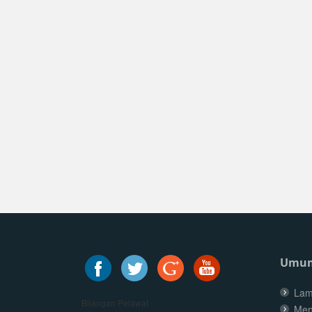
Umu
Lam
Bilangan Pelawat
Men