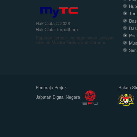
Hub
Ter
Dasa
Hak Cipta © 2026
Das
Hak Cipta Terpelihara
Pen
Paparan terbaik menggunakan pelayar
internet Mozilla Firefox dan Chrome
Mua
Sen
Peneraju Projek
Rakan Str
Jabatan Digital Negara