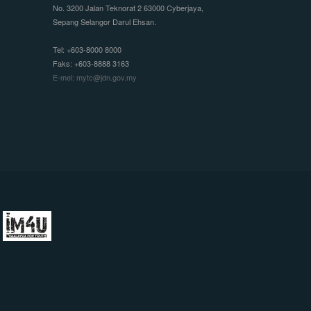
No. 3200 Jalan Teknorat 2 63000 Cyberjaya,
Sepang Selangor Darul Ehsan.
Tel: +603-8000 8000
Faks: +603-8888 3163
E-mel: mytc@jdn.gov.my