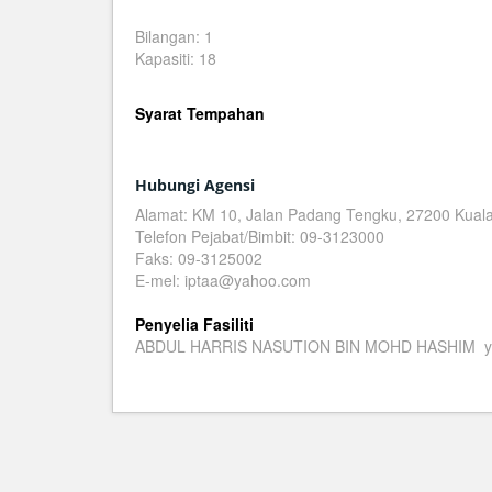
Bilangan: 1
Kapasiti: 18
Syarat Tempahan
Hubungi Agensi
Alamat: KM 10, Jalan Padang Tengku, 27200 Kuala
Telefon Pejabat/Bimbit: 09-3123000
Faks: 09-3125002
E-mel: iptaa@yahoo.com
Penyelia Fasiliti
ABDUL HARRIS NASUTION BIN MOHD HASHIM yo