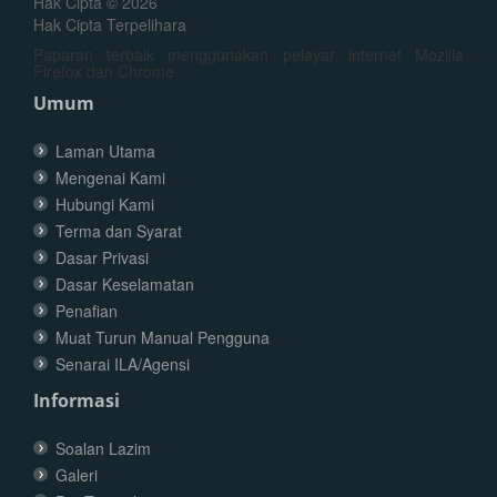
Hak Cipta © 2026
Hak Cipta Terpelihara
Paparan terbaik menggunakan pelayar internet Mozilla
Firefox dan Chrome
Umum
Laman Utama
Mengenai Kami
Hubungi Kami
Terma dan Syarat
Dasar Privasi
Dasar Keselamatan
Penafian
Muat Turun Manual Pengguna
Senarai ILA/Agensi
Informasi
Soalan Lazim
Galeri