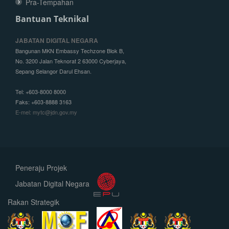
Pra-Tempahan
Bantuan Teknikal
JABATAN DIGITAL NEGARA
Bangunan MKN Embassy Techzone Blok B,
No. 3200 Jalan Teknorat 2 63000 Cyberjaya,
Sepang Selangor Darul Ehsan.
Tel: +603-8000 8000
Faks: +603-8888 3163
E-mel: mytc@jdn.gov.my
Peneraju Projek
Jabatan Digital Negara
Rakan Strategik