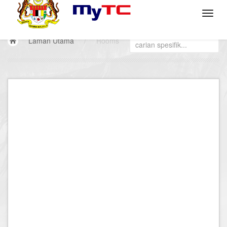
Laman Utama
/
Rooms