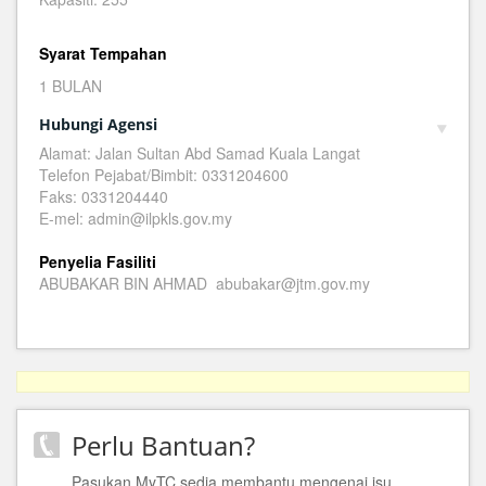
Syarat Tempahan
1 BULAN
Hubungi Agensi
Alamat: Jalan Sultan Abd Samad Kuala Langat
Telefon Pejabat/Bimbit: 0331204600
Faks: 0331204440
E-mel: admin@ilpkls.gov.my
Penyelia Fasiliti
ABUBAKAR BIN AHMAD abubakar@jtm.gov.my
Perlu Bantuan?
Pasukan MyTC sedia membantu mengenai isu