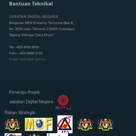
Bantuan Teknikal
JABATAN DIGITAL NEGARA
Bangunan MKN Embassy Techzone Blok B,
No. 3200 Jalan Teknorat 2 63000 Cyberjaya,
Sepang Selangor Darul Ehsan.
Tel: +603-8000 8000
Faks: +603-8888 3163
E-mel: mytc@jdn.gov.my
Peneraju Projek
Jabatan Digital Negara
Rakan Strategik