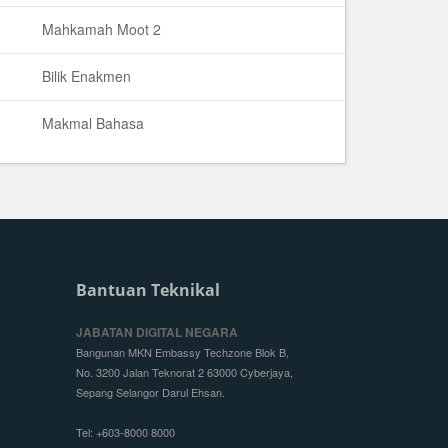
Mahkamah Moot 2
Bilik Enakmen
Makmal Bahasa
Bantuan Teknikal
JABATAN DIGITAL NEGARA
Bangunan MKN Embassy Techzone Blok B,
No. 3200 Jalan Teknorat 2 63000 Cyberjaya,
Sepang Selangor Darul Ehsan.
Tel: +603-8000 8000