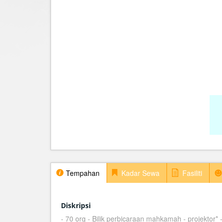
Tempahan
Kadar Sewa
Fasiliti
Diskripsi
- 70 org - Bilik perbicaraan mahkamah - projektor* 