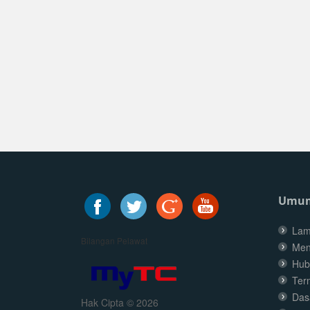
Umu
Lam
Bilangan Pelawat
Men
Hub
Ter
Dasa
Hak Cipta © 2026