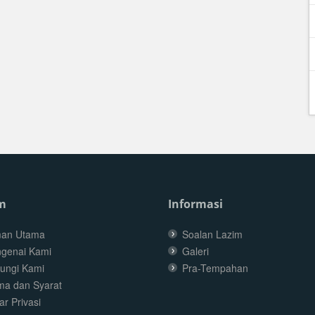
m
Informasi
an Utama
Soalan Lazim
genai Kami
Galeri
ungi Kami
Pra-Tempahan
ma dan Syarat
r Privasi