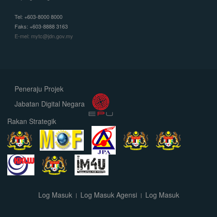
Tel: +603-8000 8000
Faks: +603-8888 3163
E-mel: mytc@jdn.gov.my
Peneraju Projek
Jabatan Digital Negara
Rakan Strategik
Log Masuk
Log Masuk Agensi
Log Masuk