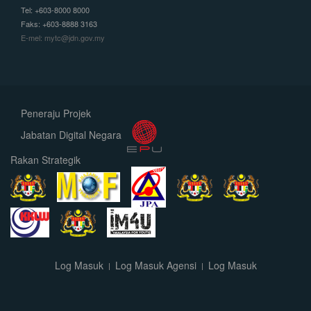
Tel: +603-8000 8000
Faks: +603-8888 3163
E-mel: mytc@jdn.gov.my
Peneraju Projek
Jabatan Digital Negara
Rakan Strategik
Log Masuk
Log Masuk Agensi
Log Masuk