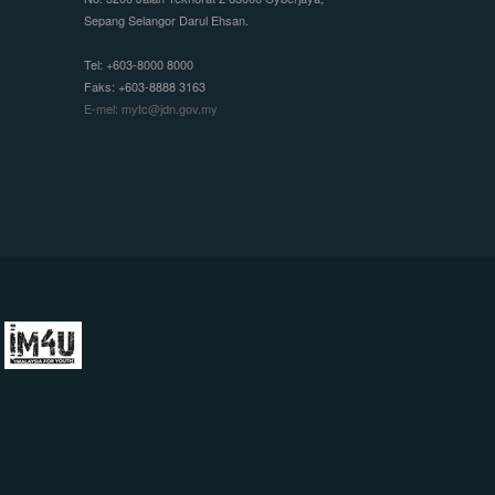
Sepang Selangor Darul Ehsan.
Tel: +603-8000 8000
Faks: +603-8888 3163
E-mel: mytc@jdn.gov.my