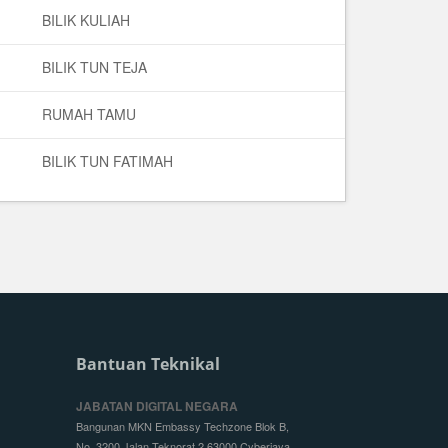
BILIK KULIAH
BILIK TUN TEJA
RUMAH TAMU
BILIK TUN FATIMAH
Bantuan Teknikal
JABATAN DIGITAL NEGARA
Bangunan MKN Embassy Techzone Blok B,
No. 3200 Jalan Teknorat 2 63000 Cyberjaya,