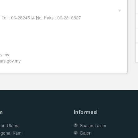
. Tel : 06-2824514 No. Faks : 06-2816827
v.my
as.gov.my
m
Informasi
an Utama
Soalan Lazim
genai Kami
Galeri