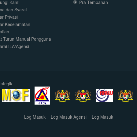
ungi Kami
Pra-Tempahan
ma dan Syarat
r Privasi
ar Keselamatan
afian
t Turun Manual Pengguna
arai ILA/Agensi
ategik
Log Masuk
Log Masuk Agensi
Log Masuk