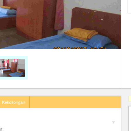
Kekosongan
t: