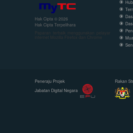
Hub
Ter
Dasa
Hak Cipta © 2026
Das
Hak Cipta Terpelihara
Pen
Paparan terbaik menggunakan pelayar
internet Mozilla Firefox dan Chrome
Mua
Sen
Peneraju Projek
Rakan Str
Jabatan Digital Negara