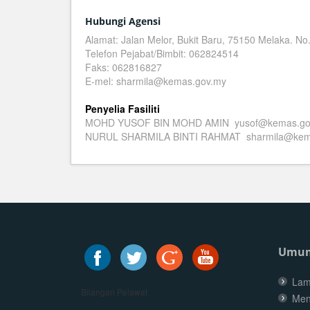
Hubungi Agensi
Alamat: Jalan Melor, Bukit Baru, 75150 Melaka. No
Telefon Pejabat/Bimbit: 062824514
Faks: 062816827
E-mel: sharmila@kemas.gov.my
Penyelia Fasiliti
MOHD YUSOF BIN MOHD AMIN yusof@kemas.go
NURUL SHARMILA BINTI RAHMAT sharmila@kem
Umu
Lam
Bilangan Pelawat
Men