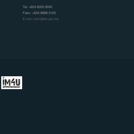
Tel: +603-8000 8000
Faks: +603-8888 3163
E-mel: mytc@jdn.gov.my