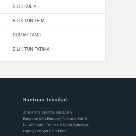
BILIK KULIAH
BILIK TUN TEJA
RUMAH TAMU
BILIK TUN FATIMAH
Bantuan Teknikal
JABATAN DIGITAL NEGARA
Bangunan MKN Embassy Techzone Blok B,
No. 3200 Jalan Teknorat 2 63000 Cyberjaya,
Sepang Selangor Darul Ehsan.