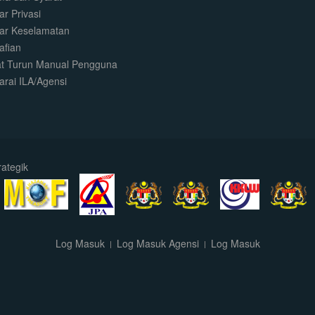
r Privasi
ar Keselamatan
afian
t Turun Manual Pengguna
arai ILA/Agensi
ategik
Log Masuk
Log Masuk Agensi
Log Masuk