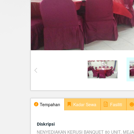
Tempahan
Kadar Sewa
Fasiliti
Diskripsi
NENYEDIAKAN KERUSI BANQUET 80 UNIT, MEJA 