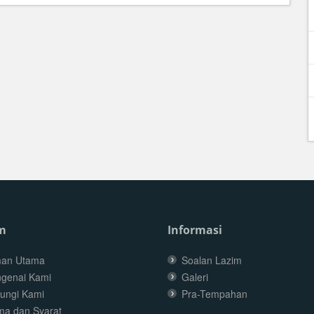
m
Informasi
an Utama
Soalan Lazim
genai Kami
Galeri
ungi Kami
Pra-Tempahan
ma dan Syarat