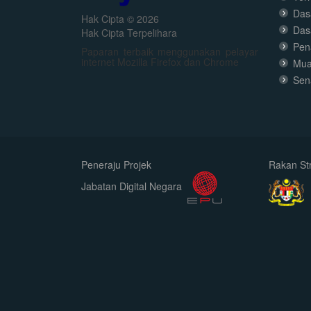
Dasa
Hak Cipta © 2026
Das
Hak Cipta Terpelihara
Pen
Paparan terbaik menggunakan pelayar
internet Mozilla Firefox dan Chrome
Mua
Sen
Peneraju Projek
Rakan Str
Jabatan Digital Negara