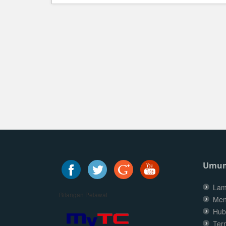
Umu
Lam
Bilangan Pelawat
Men
Hub
Ter