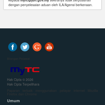
kepada
mytc@jdn.gov.my
sekiranya tidak berpuashati
dengan penyelesaian aduan oleh ILA/Agensi berkenaan.
Bilangan Pelawat
Hak Cipta © 2026
Hak Cipta Terpelihara
Paparan terbaik menggunakan pelayar internet Mozilla
Firefox dan Chrome
Umum