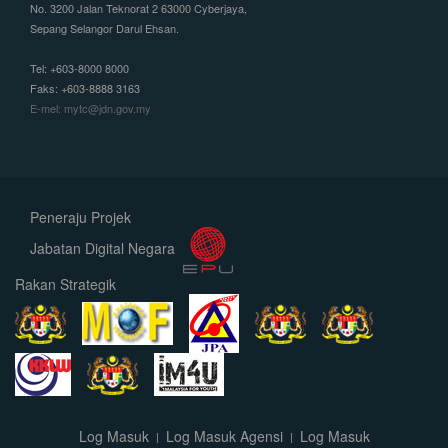
No. 3200 Jalan Teknorat 2 63000 Cyberjaya,
Sepang Selangor Darul Ehsan.
Tel: +603-8000 8000
Faks: +603-8888 3163
E-mel: mytc@jdn.gov.my
Peneraju Projek
Jabatan Digital Negara
Rakan Strategik
Log Masuk
Log Masuk Agensi
Log Masuk