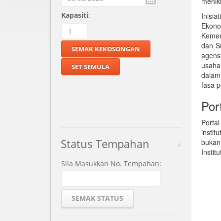
menikm
Kapasiti
:
Inisi
Ekono
Kemen
dan S
agens
usaha
dalam
fasa p
Por
Porta
insti
Status Tempahan
bukan
Instit
Sila Masukkan No. Tempahan: