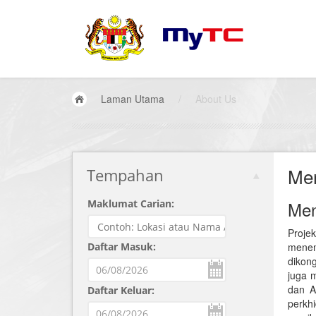
Laman Utama
/
About Us
Me
Tempahan
Maklumat Carian:
Men
Proje
Daftar Masuk:
menemp
dikon
juga 
dan A
Daftar Keluar:
perkh