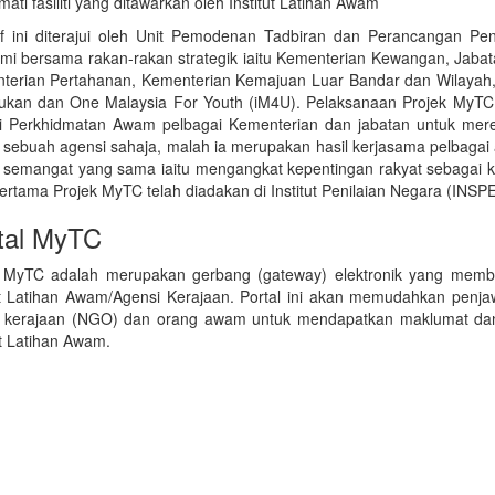
ati fasiliti yang ditawarkan oleh Institut Latihan Awam
atif ini diterajui oleh Unit Pemodenan Tadbiran dan Perancangan 
mi bersama rakan-rakan strategik iaitu Kementerian Kewangan, Jaba
terian Pertahanan, Kementerian Kemajuan Luar Bandar dan Wilayah,
ukan dan One Malaysia For Youth (iM4U). Pelaksanaan Projek MyTC ad
i Perkhidmatan Awam pelbagai Kementerian dan jabatan untuk mereali
 sebuah agensi sahaja, malah ia merupakan hasil kerjasama pelbaga
 semangat yang sama iaitu mengangkat kepentingan rakyat sebagai ke
ertama Projek MyTC telah diadakan di Institut Penilaian Negara (INS
tal MyTC
l MyTC adalah merupakan gerbang (gateway) elektronik yang memberi 
tut Latihan Awam/Agensi Kerajaan. Portal ini akan memudahkan penj
 kerajaan (NGO) dan orang awam untuk mendapatkan maklumat dan 
ut Latihan Awam.