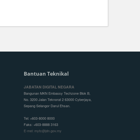
Bantuan Teknikal
JABATAN DIGITAL NEGARA
Bangunan MKN Embassy Techzone Blok B,
No. 3200 Jalan Teknorat 2 63000 Cyberjaya,
Sepang Selangor Darul Ehsan.
Tel: +603-8000 8000
Faks: +603-8888 3163
E-mel: mytc@jdn.gov.my