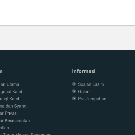
m
Informasi
an Utama
Soalan Lazim
genai Kami
Galeri
ungi Kami
Pra-Tempahan
ma dan Syarat
r Privasi
ar Keselamatan
afian
t Turun Manual Pengguna