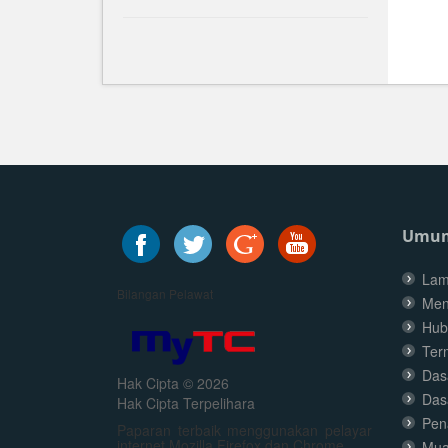
Umu
Lam
Bilangan Pelawat
Men
Hub
Ter
Dasa
Hak Cipta © 2026
Das
Hak Cipta Terpelihara
Pen
Paparan terbaik menggunakan pelayar
internet Mozilla Firefox dan Chrome
Mua