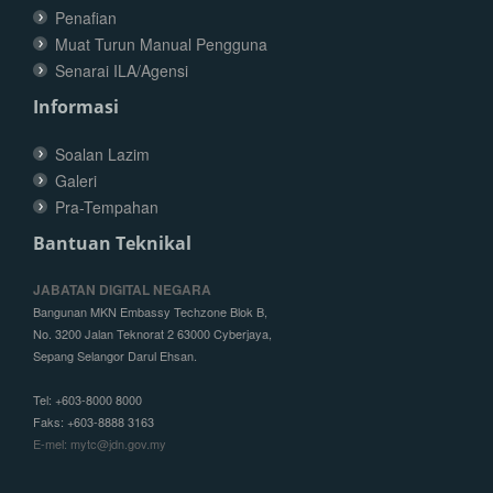
Penafian
Muat Turun Manual Pengguna
Senarai ILA/Agensi
Informasi
Soalan Lazim
Galeri
Pra-Tempahan
Bantuan Teknikal
JABATAN DIGITAL NEGARA
Bangunan MKN Embassy Techzone Blok B,
No. 3200 Jalan Teknorat 2 63000 Cyberjaya,
Sepang Selangor Darul Ehsan.
Tel: +603-8000 8000
Faks: +603-8888 3163
E-mel: mytc@jdn.gov.my